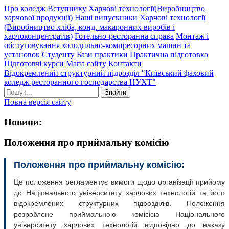
Про коледж
Вступнику
Харчові технології(Виробництво
харчової продукції)
Наші випускники
Харчові технології
(Виробництво хліба, конд. макаронних виробів і
харчоконцентратів)
Готельно-ресторанна справа
Монтаж і
обслуговування холодильно-компресорних машин та
установок
Студенту
Бази практики
Практична підготовка
Підготовчі курси
Мапа сайту
Контакти
Відокремлений структурний підрозділ "Київський фаховий
коледж ресторанного господарства НУХТ"
Знайти
Повна версія сайту
Новини:
Положення про приймальну комісію
Положення про приймальну комісію:
Це положення регламентує вимоги щодо організації прийому
до Національного університету харчових технологій та його
відокремлених структурних підрозділів. Положення
розроблене приймальною комісією Національного
університету харчових технологій відповідно до наказу