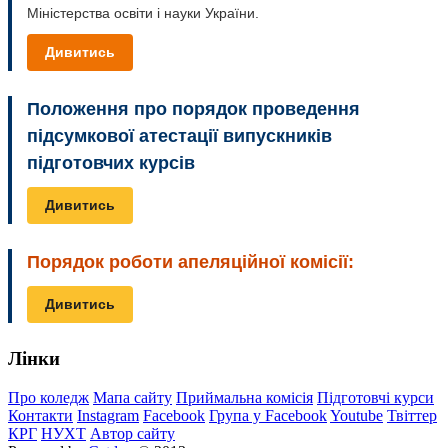
Міністерства освіти і науки України.
Дивитись
Положення про порядок проведення
підсумкової атестації випускників
підготовчих курсів
Дивитись
Порядок роботи апеляційної комісії:
Дивитись
Лінки
Про коледж
Мапа сайту
Приймальна комісія
Підготовчі курси
Контакти
Instagram
Facebook
Група у Facebook
Youtube
Твіттер
КРГ
НУХТ
Автор сайту