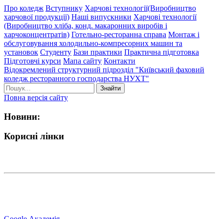
Про коледж
Вступнику
Харчові технології(Виробництво
харчової продукції)
Наші випускники
Харчові технології
(Виробництво хліба, конд. макаронних виробів і
харчоконцентратів)
Готельно-ресторанна справа
Монтаж і
обслуговування холодильно-компресорних машин та
установок
Студенту
Бази практики
Практична підготовка
Підготовчі курси
Мапа сайту
Контакти
Відокремлений структурний підрозділ "Київський фаховий
коледж ресторанного господарства НУХТ"
Знайти
Повна версія сайту
Новини:
Корисні лінки
Google Академія