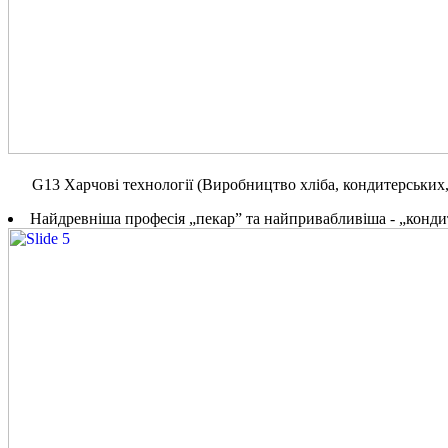
G13 Харчові технології (Виробництво хліба, кондитерських,
Найдревніша професія „пекар” та найпривабливіша - „конди