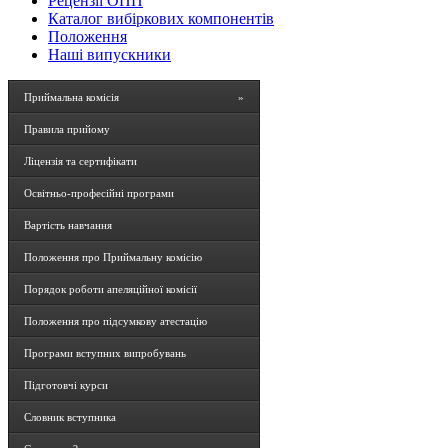
Рецензії ОПП
Каталог вибіркових компонентів
Положення
Наші випускники
Приймальна комісія
»
Правила прийому
Ліцензія та сертифікати
Освітньо-професійні програми
Вартість навчання
Положення про Приймальну комісію
Порядок роботи апеляційної комісії
Положення про підсумкову атестацію
Програми вступних випробувань
Підготовчі курси
Словник вступника