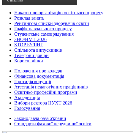
Є питання?
Накази про організацію освітнього процесу
Розклад занять
Рейтингові списки здобувачів освіти
Графік навчального процесу
Студентське самоврядування
ЗНО/НМТ-2026
STOP БУЛІНГ
Спільнота випускників
Телефони довіри
Корисні лінки
Положення про коледж
Фінансова документація
Протидія корупції
Атестація педагогічних працівників
Освітньо-професійні програми
Акредитація
Вибори ректора НУХТ 2026
Голосування
Законодавча база України
Стандарти фахової передвищої освіти