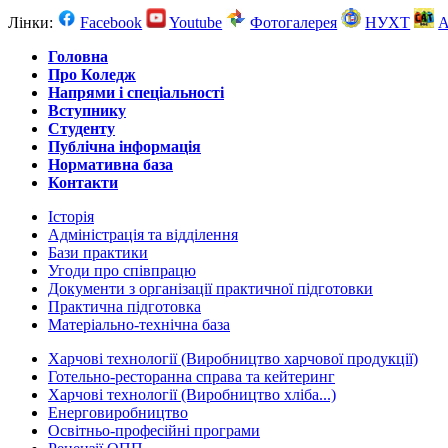
Лінки:
Facebook
Youtube
Фотогалерея
НУХТ
А
Головна
Про Коледж
Напрями і спеціальності
Вступнику
Студенту
Публічна інформація
Нормативна база
Контакти
Історія
Адміністрація та відділення
Бази практики
Угоди про співпрацю
Документи з організації практичної підготовки
Практична підготовка
Матеріально-технічна база
Харчові технології (Виробництво харчової продукції)
Готельно-ресторанна справа та кейтеринг
Харчові технології (Виробництво хліба...)
Енерговиробництво
Оcвітньо-професійні програми