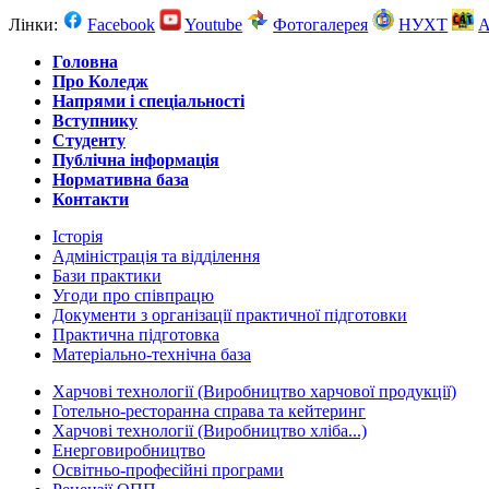
Лінки:
Facebook
Youtube
Фотогалерея
НУХТ
А
Головна
Про Коледж
Напрями і спеціальності
Вступнику
Студенту
Публічна інформація
Нормативна база
Контакти
Історія
Адміністрація та відділення
Бази практики
Угоди про співпрацю
Документи з організації практичної підготовки
Практична підготовка
Матеріально-технічна база
Харчові технології (Виробництво харчової продукції)
Готельно-ресторанна справа та кейтеринг
Харчові технології (Виробництво хліба...)
Енерговиробництво
Оcвітньо-професійні програми