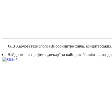
G13 Харчові технології (Виробництво хліба, кондитерських,
Найдревніша професія „пекар” та найпривабливіша - „конди