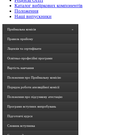
Рецензії ОПП
Каталог вибіркових компонентів
Положення
Наші випускники
Приймальна комісія
»
Правила прийому
Ліцензія та сертифікати
Освітньо-професійні програми
Вартість навчання
Положення про Приймальну комісію
Порядок роботи апеляційної комісії
Положення про підсумкову атестацію
Програми вступних випробувань
Підготовчі курси
Словник вступника