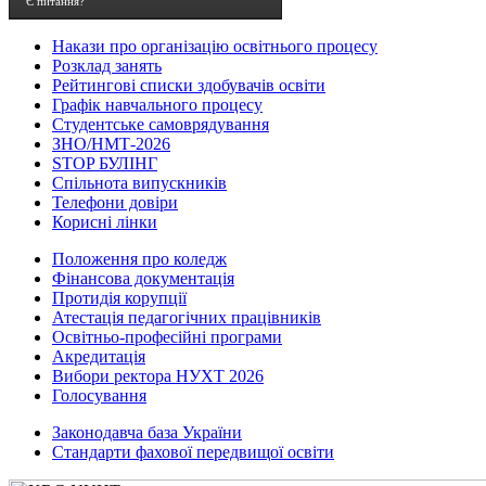
Є питання?
Накази про організацію освітнього процесу
Розклад занять
Рейтингові списки здобувачів освіти
Графік навчального процесу
Студентське самоврядування
ЗНО/НМТ-2026
STOP БУЛІНГ
Спільнота випускників
Телефони довіри
Корисні лінки
Положення про коледж
Фінансова документація
Протидія корупції
Атестація педагогічних працівників
Освітньо-професійні програми
Акредитація
Вибори ректора НУХТ 2026
Голосування
Законодавча база України
Стандарти фахової передвищої освіти