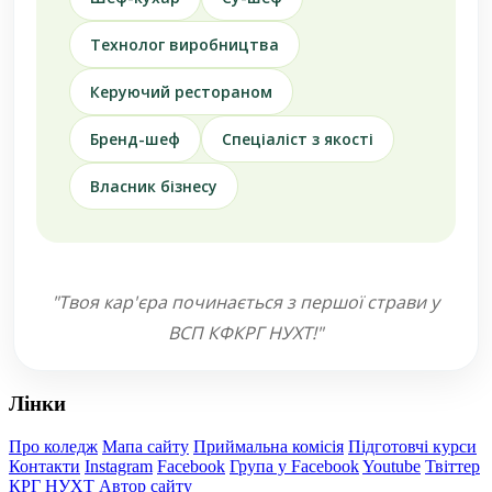
Технолог виробництва
Керуючий рестораном
Бренд-шеф
Спеціаліст з якості
Власник бізнесу
"Твоя кар'єра починається з першої страви у
ВСП КФКРГ НУХТ!"
Лінки
Про коледж
Мапа сайту
Приймальна комісія
Підготовчі курси
Контакти
Instagram
Facebook
Група у Facebook
Youtube
Твіттер
КРГ
НУХТ
Автор сайту