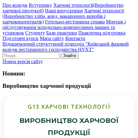
Про коледж
Вступнику
Харчові технології(Виробництво
харчової продукції)
Наші випускники
Харчові технології
(Виробництво хліба, конд. макаронних виробів і
харчоконцентратів)
Готельно-ресторанна справа
Монтаж і
обслуговування холодильно-компресорних машин та
установок
Студенту
Бази практики
Практична підготовка
Підготовчі курси
Мапа сайту
Контакти
Відокремлений структурний підрозділ "Київський фаховий
коледж ресторанного господарства НУХТ"
Знайти
Повна версія сайту
Новини:
Виробництво харчової продукції
G13 ХАРЧОВІ ТЕХНОЛОГІЇ
ВИРОБНИЦТВО ХАРЧОВОЇ
ПРОДУКЦІЇ