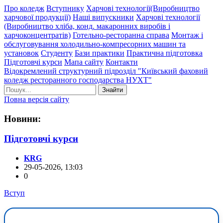
Про коледж
Вступнику
Харчові технології(Виробництво
харчової продукції)
Наші випускники
Харчові технології
(Виробництво хліба, конд. макаронних виробів і
харчоконцентратів)
Готельно-ресторанна справа
Монтаж і
обслуговування холодильно-компресорних машин та
установок
Студенту
Бази практики
Практична підготовка
Підготовчі курси
Мапа сайту
Контакти
Відокремлений структурний підрозділ "Київський фаховий
коледж ресторанного господарства НУХТ"
Знайти
Повна версія сайту
Новини:
Підготовчі курси
KRG
29-05-2026, 13:03
0
Вступ