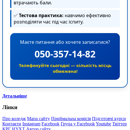
втрачають бали.
✅
Тестова практика:
навчимо ефективно
розподіляти час під час іспиту.
Маєте питання або хочете записатися?
050-357-14-82
Телефонуйте сьогодні — кількість місць
обмежена!
Детальніше
Лінки
Про коледж
Мапа сайту
Приймальна комісія
Підготовчі курси
Контакти
Instagram
Facebook
Група у Facebook
Youtube
Твіттер
КРГ
НУХТ
Автор сайту