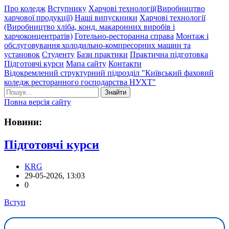
Про коледж
Вступнику
Харчові технології(Виробництво
харчової продукції)
Наші випускники
Харчові технології
(Виробництво хліба, конд. макаронних виробів і
харчоконцентратів)
Готельно-ресторанна справа
Монтаж і
обслуговування холодильно-компресорних машин та
установок
Студенту
Бази практики
Практична підготовка
Підготовчі курси
Мапа сайту
Контакти
Відокремлений структурний підрозділ "Київський фаховий
коледж ресторанного господарства НУХТ"
Знайти
Повна версія сайту
Новини:
Підготовчі курси
KRG
29-05-2026, 13:03
0
Вступ