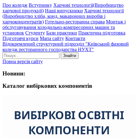
Про коледж
Вступнику
Харчові технології(Виробництво
харчової продукції)
Наші випускники
Харчові технології
(Виробництво хліба, конд. макаронних виробів і
харчоконцентратів)
Готельно-ресторанна справа
Монтаж і
обслуговування холодильно-компресорних машин та
установок
Студенту
Бази практики
Практична підготовка
Підготовчі курси
Мапа сайту
Контакти
Відокремлений структурний підрозділ "Київський фаховий
коледж ресторанного господарства НУХТ"
Знайти
Повна версія сайту
Новини:
Каталог вибіркових компонентів
ВИБІРКОВІ ОСВІТНІ
КОМПОНЕНТИ