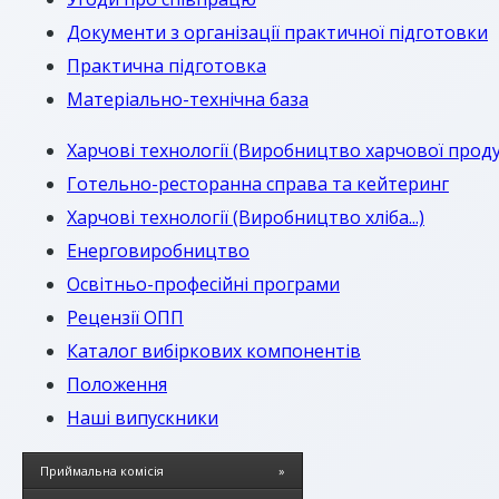
Документи з організації практичної підготовки
Практична підготовка
Матеріально-технічна база
Харчові технології (Виробництво харчової проду
Готельно-ресторанна справа та кейтеринг
Харчові технології (Виробництво хліба...)
Енерговиробництво
Оcвітньо-професійні програми
Рецензії ОПП
Каталог вибіркових компонентів
Положення
Наші випускники
Приймальна комісія
»