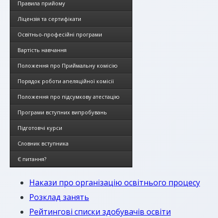
Правила прийому
Ліцензія та сертифікати
Освітньо-професійні програми
Вартість навчання
Положення про Приймальну комісію
Порядок роботи апеляційної комісії
Положення про підсумкову атестацію
Програми вступних випробувань
Підготовчі курси
Словник вступника
Є питання?
Накази про організацію освітнього процесу
Розклад занять
Рейтингові списки здобувачів освіти