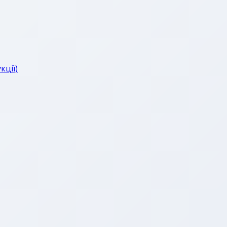
кції)