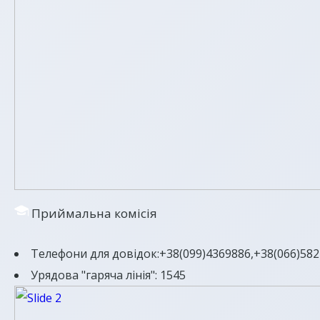
Приймальна комісія
Телефони для довідок:+38(099)4369886,+38(066)5821
Урядова "гаряча лінія": 1545