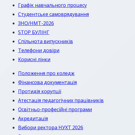
Графік навчального процесу
Студентське самоврядування
ЗНО/НМТ-2026
STOP БУЛІНГ
Спільнота випускників
Телефони довіри
Корисні лінки
Положення про коледж
Фінансова документація
Протидія корупції
Атестація педагогічних працівників
Освітньо-професійні програми
Акредитація
Вибори ректора НУХТ 2026