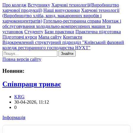
Про коледж
Вступнику
Харчові технології(Виробництво
харчової продукції)
Наші випускники
Харчові технології
(Виробництво хліба, конд. макаронних виробів і
харчоконцентратів)
Готельно-ресторанна справа
Монтаж і
обслуговування холодильно-компресорних машин та
установок
Студенту
Бази практики
Практична підготовка
Підготовчі курси
Мапа сайту
Контакти
Відокремлений структурний підрозділ "Київський фаховий
коледж ресторанного господарства НУХТ"
Знайти
Повна версія сайту
Новини:
Співпраця триває
KRG
30-04-2026, 11:12
0
Інформація