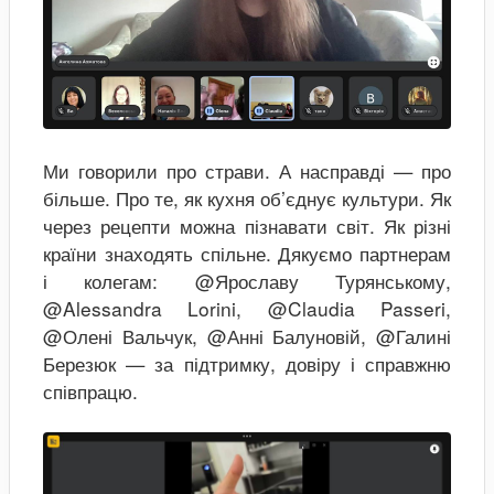
Ми говорили про страви. А насправді — про
більше. Про те, як кухня об’єднує культури. Як
через рецепти можна пізнавати світ. Як різні
країни знаходять спільне. Дякуємо партнерам
і колегам: @Ярославу Турянському,
@Alessandra Lorini, @Claudia Passeri,
@Олені Вальчук, @Анні Балуновій, @Галині
Березюк — за підтримку, довіру і справжню
співпрацю.