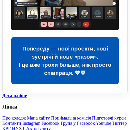
Попереду — нові проєкти, нові
зустрічі й нове «разом».
І це вже трохи більше, ніж просто
співпраця. 💙💛
Детальніше
Лінки
Про коледж
Мапа сайту
Приймальна комісія
Підготовчі курси
Контакти
Instagram
Facebook
Група у Facebook
Youtube
Твіттер
КРГ
НУХТ
Автор сайту