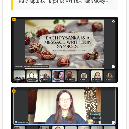
на старших і вірять: «Я теж так зможу».